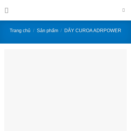
Bỏ
qua
nội
dung
Trang chủ
/
Sản phẩm
/
DÂY CUROA ADRPOWER