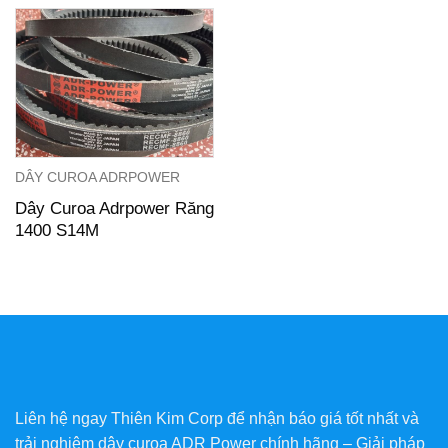
DÂY CUROA ADRPOWER
Dây Curoa Adrpower Răng
1400 S14M
Liên hệ ngay Thiên Kim Corp để nhận báo giá tốt nhất và
trải nghiệm dây curoa ADR Power chính hãng – Giải pháp