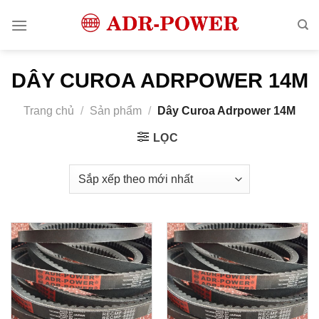
Bỏ
qua
nội
dung
DÂY CUROA ADRPOWER 14M
Trang chủ
/
Sản phẩm
/
Dây Curoa Adrpower 14M
LỌC