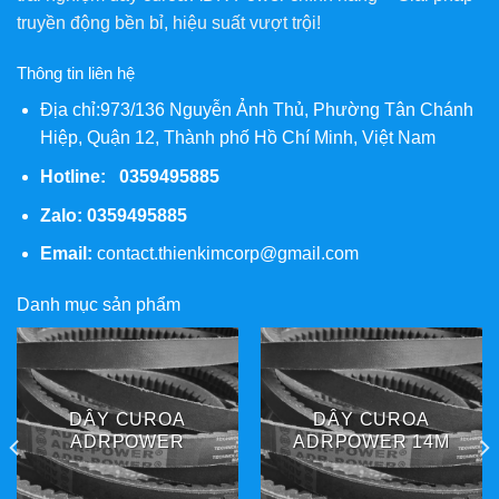
truyền động bền bỉ, hiệu suất vượt trội!
Thông tin liên hệ
Địa chỉ:973/136 Nguyễn Ảnh Thủ, Phường Tân Chánh
Hiệp, Quận 12, Thành phố Hồ Chí Minh, Việt Nam
Hotline: 0359495885
Zalo:
0359495885
Email:
contact.thienkimcorp@gmail.com
Danh mục sản phẩm
ROA
DÂY CUROA
DÂY CUR
 14M
ADRPOWER 3PK
ADRPOWER