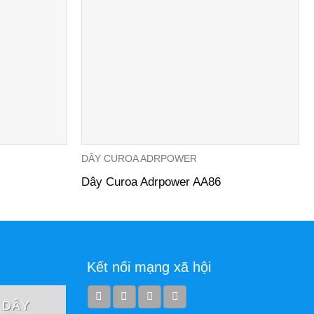
DÂY CUROA ADRPOWER
Dây Curoa Adrpower AA86
Kết nối mạng xã hội
DÂY
DÂY
DÂY