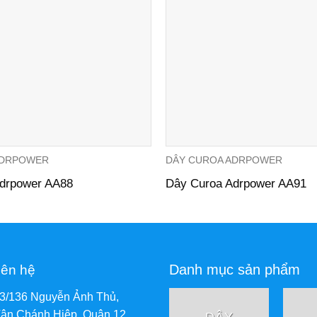
ADRPOWER
DÂY CUROA ADRPOWER
drpower AA88
Dây Curoa Adrpower AA91
Danh mục sản phẩm
iên hệ
73/136 Nguyễn Ảnh Thủ,
ân Chánh Hiệp, Quận 12,
DÂY