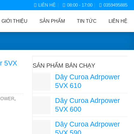
LIÊN HỆ
08:00 - 17:00
0359495885
GIỚI THIỆU
SẢN PHẨM
TIN TỨC
LIÊN HỆ
r 5VX
SẢN PHẨM BÁN CHẠY
Dây Curoa Adrpower
5VX 610
POWER
,
Dây Curoa Adrpower
5VX 600
Dây Curoa Adrpower
5VX 590