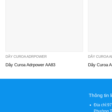
DÂY CUROA ADRPOWER
DÂY CUROA 
Dây Curoa Adrpower AA83
Dây Curoa A
Thông tin l
Địa chỉ:9
Phường T