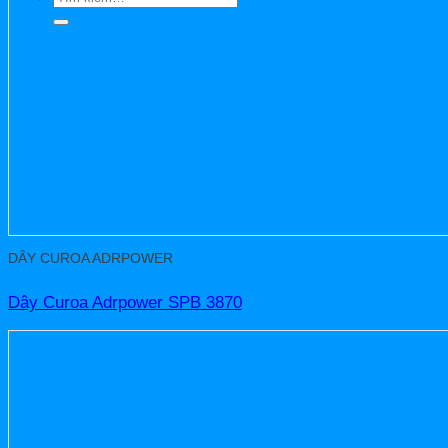
kiếm:
DÂY CUROA ADRPOWER
Dây Curoa Adrpower SPB 3870