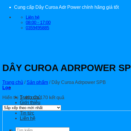
Bỏ
Cung cấp Dây Curoa Adr Power chính hãng giá tốt
qua
Liên hệ
nội
08:00 - 17:00
dung
0359495885
DÂY CUROA ADRPOWER S
Trang chủ
/
Sản phẩm
/
Dây Curoa Adrpower SPB
Lọc
Đã
Trang chủ
Hiển thị 1–40 của 170 kết quả
sắp
Giới thiệu
xếp
Sản phẩm
theo
Tin tức
mới
Liên hệ
nhất
Tìm