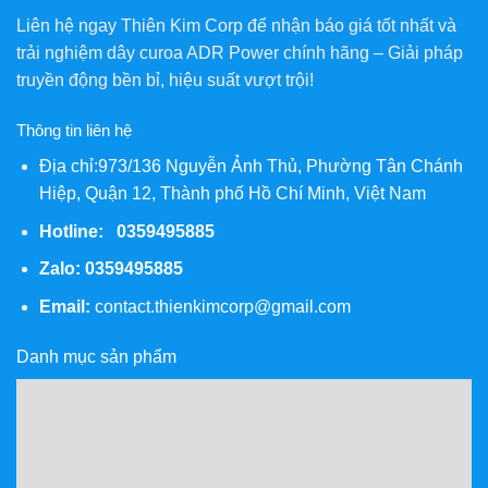
Liên hệ ngay Thiên Kim Corp để nhận báo giá tốt nhất và
trải nghiệm dây curoa ADR Power chính hãng – Giải pháp
truyền động bền bỉ, hiệu suất vượt trội!
Thông tin liên hệ
Địa chỉ:973/136 Nguyễn Ảnh Thủ, Phường Tân Chánh
Hiệp, Quận 12, Thành phố Hồ Chí Minh, Việt Nam
Hotline: 0359495885
Zalo:
0359495885
Email:
contact.thienkimcorp@gmail.com
Danh mục sản phẩm