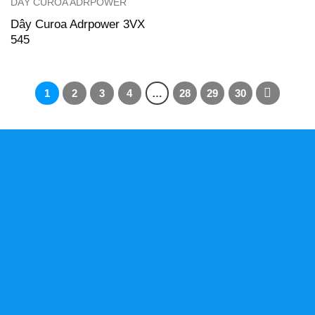
DÂY CUROA ADRPOWER
Dây Curoa Adrpower 3VX
545
1
2
3
4
…
28
29
30