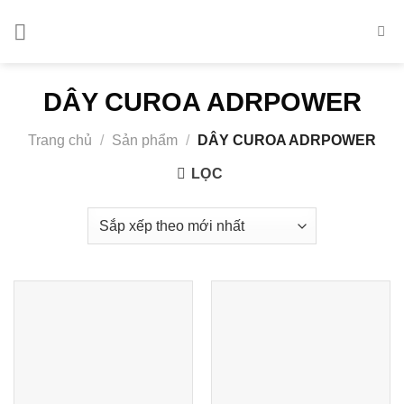
Bỏ
qua
nội
dung
DÂY CUROA ADRPOWER
Trang chủ
/
Sản phẩm
/
DÂY CUROA ADRPOWER
LỌC