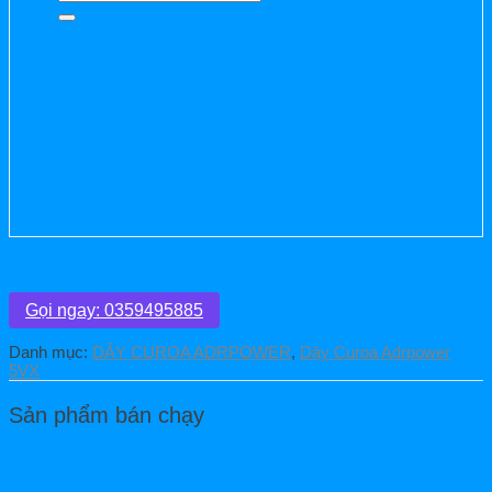
kiếm:
Dây Curoa Adrpower 5VX 550
Gọi ngay: 0359495885
Danh mục:
DÂY CUROA ADRPOWER
,
Dây Curoa Adrpower
5VX
Sản phẩm bán chạy