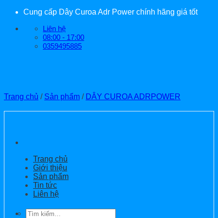
Bỏ
Cung cấp Dây Curoa Adr Power chính hãng giá tốt
qua
Liên hệ
nội
08:00 - 17:00
dung
0359495885
Trang chủ
/
Sản phẩm
/
DÂY CUROA ADRPOWER
Trang chủ
Giới thiệu
Sản phẩm
Tin tức
Liên hệ
Tìm