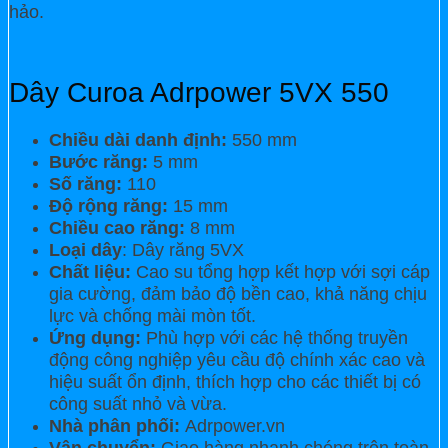
hảo.
Dây Curoa Adrpower 5VX 550
Chiều dài danh định:
550 mm
Bước răng:
5 mm
Số răng:
110
Độ rộng răng:
15 mm
Chiều cao răng:
8 mm
Loại dây
: Dây răng 5VX
Chất liệu:
Cao su tổng hợp kết hợp với sợi cáp
gia cường, đảm bảo độ bền cao, khả năng chịu
lực và chống mài mòn tốt.
Ứng dụng:
Phù hợp với các hệ thống truyền
động công nghiệp yêu cầu độ chính xác cao và
hiệu suất ổn định, thích hợp cho các thiết bị có
công suất nhỏ và vừa.
Nhà phân phối:
Adrpower.vn
Vận chuyển:
Giao hàng nhanh chóng trên toàn