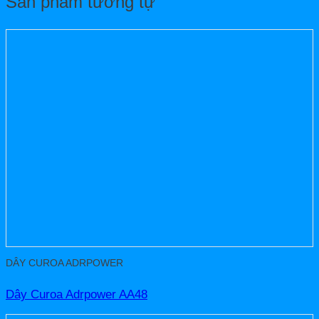
Sản phẩm tương tự
DÂY CUROA ADRPOWER
Dây Curoa Adrpower AA48