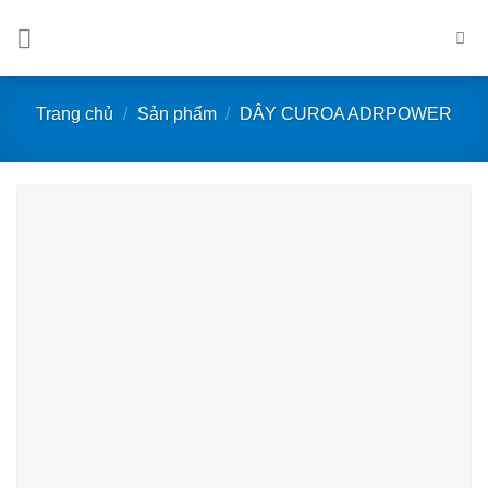
Bỏ
qua
nội
dung
Trang chủ
/
Sản phẩm
/
DÂY CUROA ADRPOWER