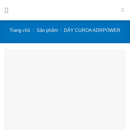
Bỏ
qua
nội
dung
Trang chủ
/
Sản phẩm
/
DÂY CUROA ADRPOWER