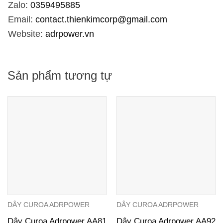
Zalo:
0359495885
Email:
contact.thienkimcorp@gmail.com
Website:
adrpower.vn
Sản phẩm tương tự
DÂY CUROA ADRPOWER
DÂY CUROA ADRPOWER
Dây Curoa Adrpower AA81
Dây Curoa Adrpower AA92