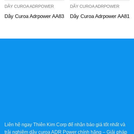
DÂY CUROA ADRPOWER
DÂY CUROA ADRPOWER
Dây Curoa Adrpower AA83
Dây Curoa Adrpower AA81
Liên hệ ngay Thiên Kim Corp để nhận báo giá tốt nhất và
trải nghiệm dây curoa ADR Power chính hãng – Giải pháp