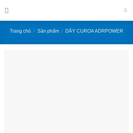
Bỏ
qua
nội
dung
Trang chủ
/
Sản phẩm
/
DÂY CUROA ADRPOWER