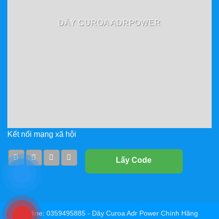
DÂY CUROA ADRPOWER
Kết nối mạng xã hội
Lấy Code
Hotline: 0359495885 - Dây Curoa Adr Power Chính Hãng