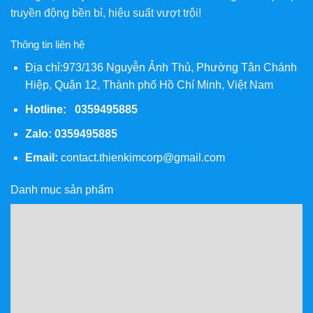
truyền động bền bỉ, hiệu suất vượt trội!
Thông tin liên hệ
Địa chỉ:973/136 Nguyễn Ảnh Thủ, Phường Tân Chánh
Hiệp, Quận 12, Thành phố Hồ Chí Minh, Việt Nam
Hotline: 0359495885
Zalo:
0359495885
Email:
contact.thienkimcorp@gmail.com
Danh mục sản phẩm