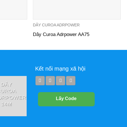
DÂY CUROA ADRPOWER
Dây Curoa Adrpower AA75
Kết nối mạng xã hội
DÂY
DÂY
DÂY
CUROA
CUROA
CUROA
DRPOWER
ADRPOWER
ADRPOWER
Lấy Code
14M
3PK
3V