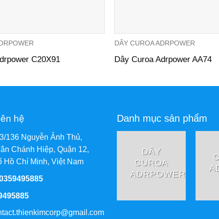
ADRPOWER
DÂY CUROA ADRPOWER
Adrpower C20X91
Dây Curoa Adrpower AA74
Danh mục sản phẩm
iên hệ
73/136 Nguyễn Ảnh Thủ,
ân Chánh Hiệp, Quận 12,
DÂY
CUROA
 Hồ Chí Minh, Việt Nam
A
ADRPOWER
 0359495885
9495885
ntact.thienkimcorp@gmail.com