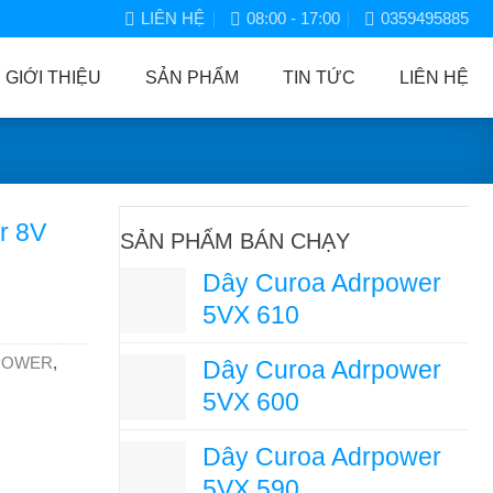
LIÊN HỆ
08:00 - 17:00
0359495885
GIỚI THIỆU
SẢN PHẨM
TIN TỨC
LIÊN HỆ
r 8V
SẢN PHẨM BÁN CHẠY
Dây Curoa Adrpower
5VX 610
POWER
,
Dây Curoa Adrpower
5VX 600
Dây Curoa Adrpower
5VX 590