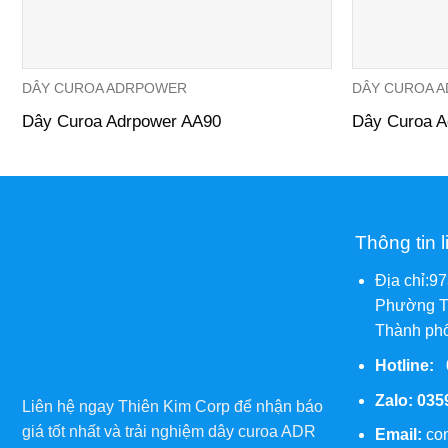
DÂY CUROA ADRPOWER
DÂY CUROA 
Dây Curoa Adrpower AA90
Dây Curoa 
Thông tin l
Địa chỉ:9
Phường T
Thành phố
Hotline:
Zalo:
035
Liên hệ ngay Thiên Kim Corp để nhận báo
giá tốt nhất và trải nghiệm dây curoa ADR
Email:
co