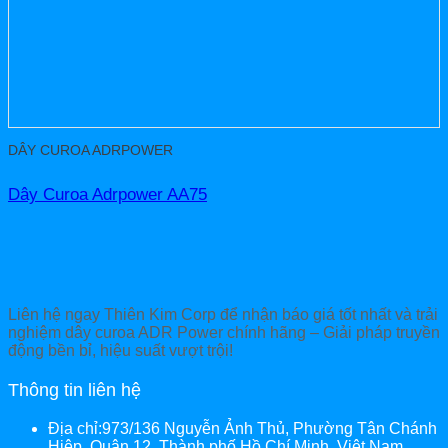
DÂY CUROA ADRPOWER
Dây Curoa Adrpower AA75
Liên hệ ngay Thiên Kim Corp để nhận báo giá tốt nhất và trải
nghiệm dây curoa ADR Power chính hãng – Giải pháp truyền
động bền bỉ, hiệu suất vượt trội!
Thông tin liên hệ
Địa chỉ:973/136 Nguyễn Ảnh Thủ, Phường Tân Chánh
Hiệp, Quận 12, Thành phố Hồ Chí Minh, Việt Nam