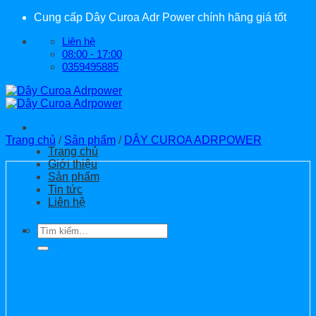
Bỏ
Cung cấp Dây Curoa Adr Power chính hãng giá tốt
qua
Liên hệ
nội
08:00 - 17:00
dung
0359495885
Trang chủ
/
Sản phẩm
/
DÂY CUROA ADRPOWER
Trang chủ
Giới thiệu
Sản phẩm
Tin tức
Liên hệ
Tìm
kiếm: