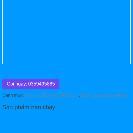
Dây Curoa Adrpower 8V 2800
Gọi ngay: 0359495885
Danh mục:
DÂY CUROA ADRPOWER
,
Dây Curoa Adrpower 8V
Sản phẩm bán chạy