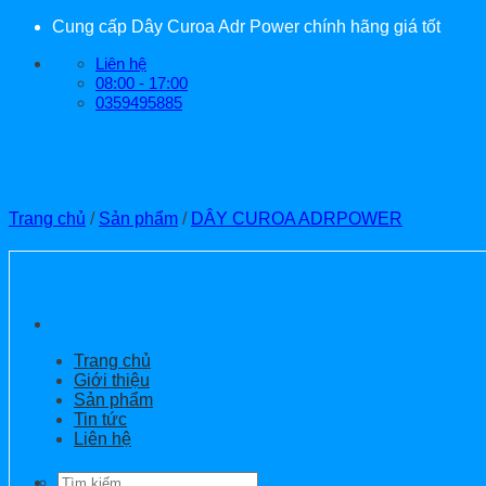
Bỏ
Cung cấp Dây Curoa Adr Power chính hãng giá tốt
qua
Liên hệ
nội
08:00 - 17:00
dung
0359495885
Trang chủ
/
Sản phẩm
/
DÂY CUROA ADRPOWER
Trang chủ
Giới thiệu
Sản phẩm
Tin tức
Liên hệ
Tìm