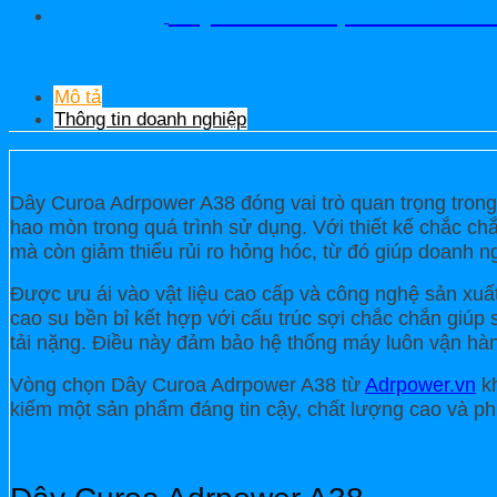
Dây Curoa Adrpower 5VX 5
Mô tả
Thông tin doanh nghiệp
Dây Curoa Adrpower A38 đóng vai trò quan trọng trong
hao mòn trong quá trình sử dụng. Với thiết kế chắc chắ
mà còn giảm thiểu rủi ro hỏng hóc, từ đó giúp doanh ngh
Được ưu ái vào vật liệu cao cấp và công nghệ sản xuất
cao su bền bỉ kết hợp với cấu trúc sợi chắc chắn giúp
tải nặng. Điều này đảm bảo hệ thống máy luôn vận hành 
Vòng chọn Dây Curoa Adrpower A38 từ
Adrpower.vn
kh
kiếm một sản phẩm đáng tin cậy, chất lượng cao và phù