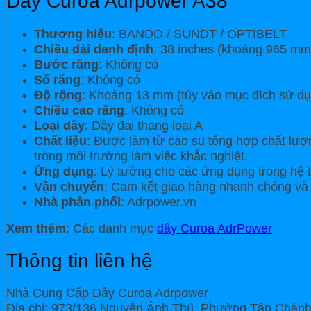
Dây Curoa Adrpower A38
Thương hiệu
: BANDO / SUNDT / OPTIBELT
Chiều dài danh định
: 38 inches (khoảng 965 mm
Bước răng
: Không có
Số răng
: Không có
Độ rộng
: Khoảng 13 mm (tùy vào mục đích sử dụ
Chiều cao răng
: Không có
Loại dây
: Dây đai thang loại A
Chất liệu
: Được làm từ cao su tổng hợp chất lượn
trong môi trường làm việc khắc nghiệt.
Ứng dụng
: Lý tưởng cho các ứng dụng trong hệ t
Vận chuyển
: Cam kết giao hàng nhanh chóng và c
Nhà phân phối
: Adrpower.vn
Xem thêm
: Các danh mục
dây Curoa AdrPower
Thông tin liên hệ
Nhà Cung Cấp Dây Curoa Adrpower
Địa chỉ: 973/136 Nguyễn Ảnh Thủ, Phường Tân Chánh