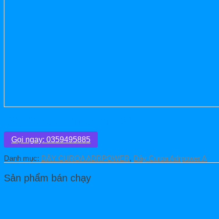
Dây Curoa Adrpower A38
Gọi ngay: 0359495885
Danh mục:
DÂY CUROA ADRPOWER
,
Dây Curoa Adrpower A
Sản phẩm bán chạy