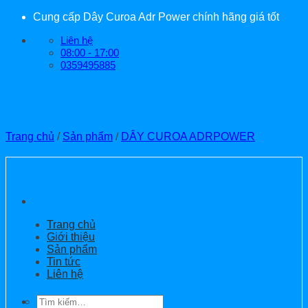
Bỏ
Cung cấp Dây Curoa Adr Power chính hãng giá tốt
qua
Liên hệ
nội
08:00 - 17:00
dung
0359495885
Trang chủ
/
Sản phẩm
/
DÂY CUROA ADRPOWER
Trang chủ
Giới thiệu
Sản phẩm
Tin tức
Liên hệ
Tìm