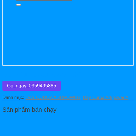
kiếm:
Dây Curoa Adrpower A39
Gọi ngay: 0359495885
Danh mục:
DÂY CUROA ADRPOWER
,
Dây Curoa Adrpower A
Sản phẩm bán chạy