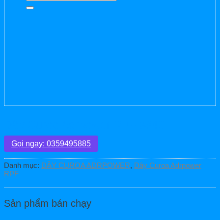
kiếm:
Dây Curoa Adrpower RPF 3340
Gọi ngay: 0359495885
Danh mục:
DÂY CUROA ADRPOWER
,
Dây Curoa Adrpower
RPF
Sản phẩm bán chạy