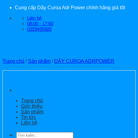
Bỏ
Cung cấp Dây Curoa Adr Power chính hãng giá tốt
qua
Liên hệ
nội
08:00 - 17:00
dung
0359495885
Trang chủ
/
Sản phẩm
/
DÂY CUROA ADRPOWER
Trang chủ
Giới thiệu
Sản phẩm
Tin tức
Liên hệ
Tìm