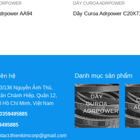
ADRPOWER
DÂY CUROA ADRPOWER
drpower AA94
Dây Curoa Adrpower C20X7
Danh mục sản phẩm
iên hệ
73/136 Nguyễn Ảnh Thủ,
DÂY
DÂY
ân Chánh Hiệp, Quận 12,
DÂY
CUROA
CUROA
CUROA
 Hồ Chí Minh, Việt Nam
ADRPOWER
ADRPOWER
ADRPOWER
14M
3PK
 0359495885
9495885
ntact.thienkimcorp@gmail.com