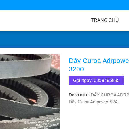
TRANG CHỦ
Dây Curoa Adrpowe
3200
Gọi ngay: 0359495885
Danh mục:
DÂY CUROA ADR
Dây Curoa Adrpower SPA