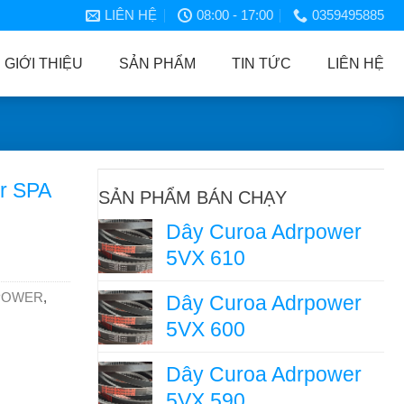
LIÊN HỆ
08:00 - 17:00
0359495885
GIỚI THIỆU
SẢN PHẨM
TIN TỨC
LIÊN HỆ
r SPA
SẢN PHẨM BÁN CHẠY
Dây Curoa Adrpower
5VX 610
POWER
,
Dây Curoa Adrpower
5VX 600
Dây Curoa Adrpower
5VX 590