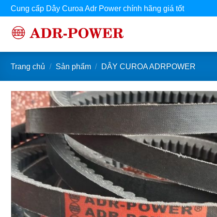
Bỏ
Cung cấp Dây Curoa Adr Power chính hãng giá tốt
qua
nội
dung
Trang chủ
/
Sản phẩm
/
DÂY CUROA ADRPOWER