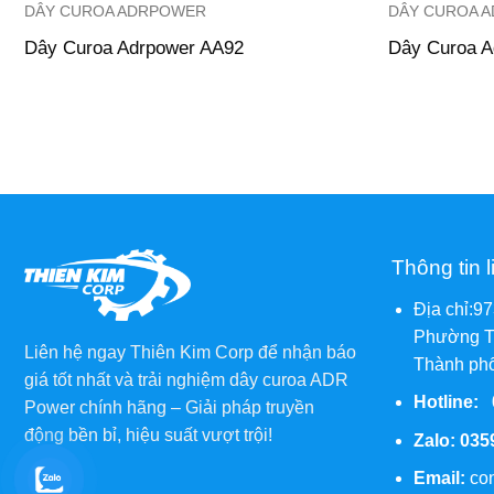
DÂY CUROA ADRPOWER
DÂY CUROA 
Dây Curoa Adrpower AA92
Dây Curoa A
Thông tin l
Địa chỉ:9
Phường T
Liên hệ ngay Thiên Kim Corp để nhận báo
Thành phố
giá tốt nhất và trải nghiệm dây curoa ADR
Hotline:
Power chính hãng – Giải pháp truyền
động bền bỉ, hiệu suất vượt trội!
Zalo:
035
Email:
co