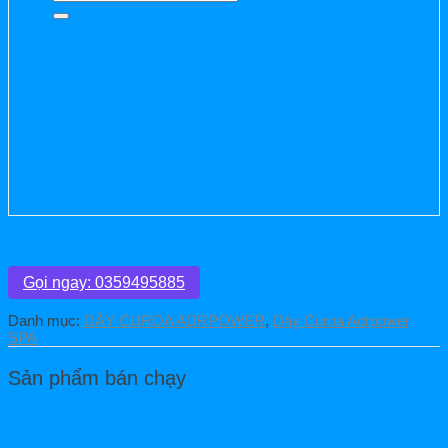
kiếm:
Dây Curoa Adrpower SPA 3550
Gọi ngay: 0359495885
Danh mục:
DÂY CUROA ADRPOWER
,
Dây Curoa Adrpower
SPA
Sản phẩm bán chạy