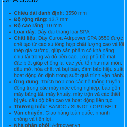
Chiều dài danh định
: 3550 mm
Độ rộng răng
: 12.7 mm
Độ cao răng
: 10 mm
Loại dây
: Dây đai thang loại SPA
Chất liệu
: Dây Curoa Adrpower SPA 3550 được
chế tạo từ cao su tổng hợp chất lượng cao và lõi
thép gia cường, giúp sản phẩm có khả năng
chịu tải trọng và độ bền cao. Lớp phủ bề mặt
đặc biệt giúp chống lại các yếu tố như mài mòn,
dầu mỡ, hóa chất và bụi bẩn, đảm bảo hiệu suất
hoạt động ổn định trong suốt quá trình vận hành.
Ứng dụng
: Thích hợp cho các hệ thống truyền
động trong các máy móc công nghiệp, bao gồm
máy băng tải, máy khuấy, máy trộn và các thiết
bị yêu cầu độ bền cao và hoạt động liên tục.
Thương hiệu
: BANDO / SUNDT / OPTIBELT
Vận chuyển
: Giao hàng toàn quốc, nhanh
chóng và tiện lợi.
Nhà phân phối
: Adrpower.vn