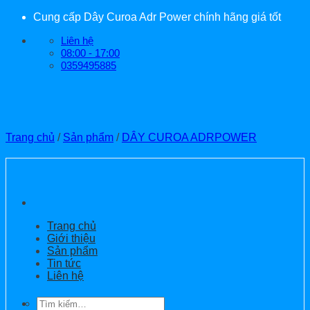
Bỏ
Cung cấp Dây Curoa Adr Power chính hãng giá tốt
qua
Liên hệ
nội
08:00 - 17:00
dung
0359495885
Trang chủ
/
Sản phẩm
/
DÂY CUROA ADRPOWER
Trang chủ
Giới thiệu
Sản phẩm
Tin tức
Liên hệ
Tìm