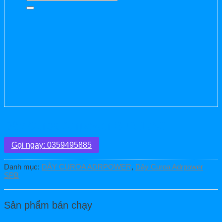
kiếm:
Dây Curoa Adrpower SPB 1750
Gọi ngay: 0359495885
Danh mục:
DÂY CUROA ADRPOWER
,
Dây Curoa Adrpower
SPB
Sản phẩm bán chạy