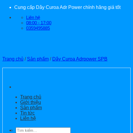
Bỏ
Cung cấp Dây Curoa Adr Power chính hãng giá tốt
qua
Liên hệ
nội
08:00 - 17:00
dung
0359495885
Trang chủ
/
Sản phẩm
/
Dây Curoa Adrpower SPB
Trang chủ
Giới thiệu
Sản phẩm
Tin tức
Liên hệ
Tìm