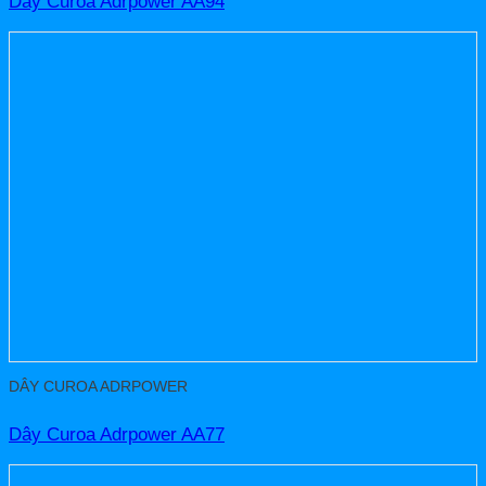
Dây Curoa Adrpower AA94
DÂY CUROA ADRPOWER
Dây Curoa Adrpower AA77