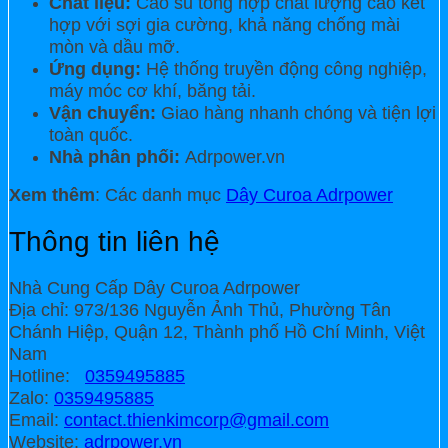
Chất liệu:
Cao su tổng hợp chất lượng cao kết
hợp với sợi gia cường, khả năng chống mài
mòn và dầu mỡ.
Ứng dụng:
Hệ thống truyền động công nghiệp,
máy móc cơ khí, băng tải.
Vận chuyển:
Giao hàng nhanh chóng và tiện lợi
toàn quốc.
Nhà phân phối:
Adrpower.vn
Xem thêm
: Các danh mục
Dây Curoa Adrpower
Thông tin liên hệ
Nhà Cung Cấp Dây Curoa Adrpower
Địa chỉ: 973/136 Nguyễn Ảnh Thủ, Phường Tân
Chánh Hiệp, Quận 12, Thành phố Hồ Chí Minh, Việt
Nam
Hotline:
0359495885
Zalo:
0359495885
Email:
contact.thienkimcorp@gmail.com
Website:
adrpower.vn