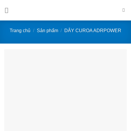
Bỏ
qua
nội
dung
Trang chủ
/
Sản phẩm
/
DÂY CUROA ADRPOWER