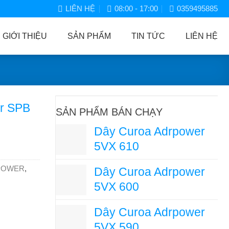
LIÊN HỆ
08:00 - 17:00
0359495885
GIỚI THIỆU
SẢN PHẨM
TIN TỨC
LIÊN HỆ
r SPB
SẢN PHẨM BÁN CHẠY
Dây Curoa Adrpower
5VX 610
POWER
,
Dây Curoa Adrpower
5VX 600
Dây Curoa Adrpower
5VX 590