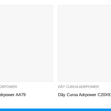
ADRPOWER
DÂY CUROA ADRPOWER
drpower AA79
Dây Curoa Adrpower C20X9