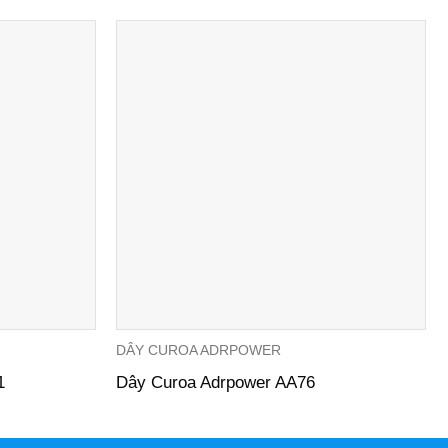
DÂY CUROA ADRPOWER
1
Dây Curoa Adrpower AA76