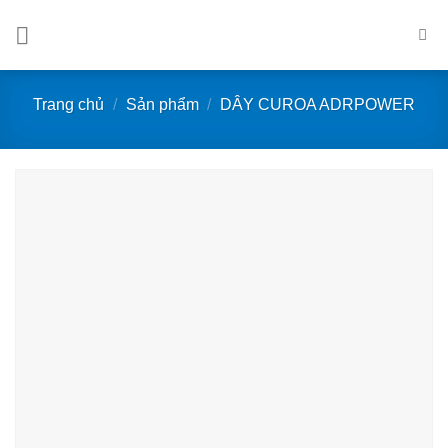
Bỏ
qua
nội
dung
Trang chủ
/
Sản phẩm
/
DÂY CUROA ADRPOWER