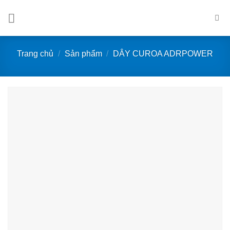
Bỏ
qua
nội
dung
Trang chủ
/
Sản phẩm
/
DÂY CUROA ADRPOWER