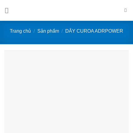
Bỏ
qua
nội
dung
Trang chủ
/
Sản phẩm
/
DÂY CUROA ADRPOWER