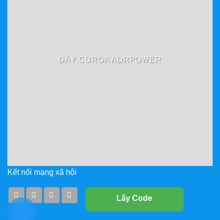
DÂY CUROA ADRPOWER
Kết nối mạng xã hội
Lấy Code