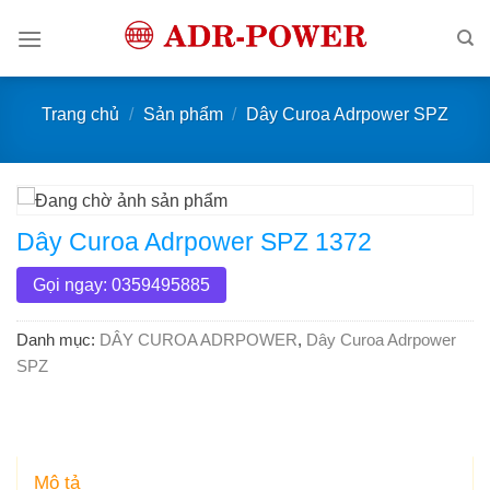
Bỏ
qua
nội
dung
Trang chủ
/
Sản phẩm
/
Dây Curoa Adrpower SPZ
Dây Curoa Adrpower SPZ 1372
Gọi ngay: 0359495885
Danh mục:
DÂY CUROA ADRPOWER
,
Dây Curoa Adrpower
SPZ
Mô tả