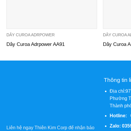
DÂY CUROA ADRPOWER
DÂY CUROA 
Dây Curoa Adrpower AA91
Dây Curoa A
Thông tin l
Địa chỉ:9
Phường T
Thành phố
Hotline:
Zalo:
035
Liên hệ ngay Thiên Kim Corp để nhận báo