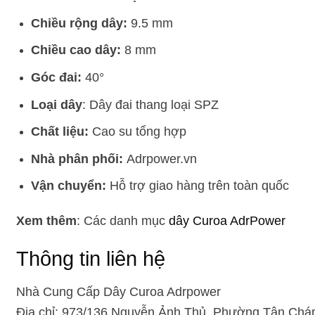
Chiều rộng dây:
9.5 mm
Chiều cao dây:
8 mm
Góc đai:
40°
Loại dây
: Dây đai thang loại SPZ
Chất liệu:
Cao su tổng hợp
Nhà phân phối:
Adrpower.vn
Vận chuyển:
Hỗ trợ giao hàng trên toàn quốc
Xem thêm
: Các danh mục
dây Curoa AdrPower
Thông tin liên hệ
Nhà Cung Cấp Dây Curoa Adrpower
Địa chỉ: 973/136 Nguyễn Ảnh Thủ, Phường Tân Chán