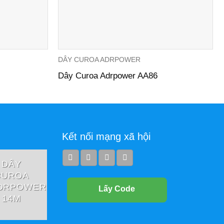
DÂY CUROA ADRPOWER
Dây Curoa Adrpower AA86
Kết nối mạng xã hội
DÂY
DÂY
DÂY
CUROA
CUROA
CUROA
DRPOWER
ADRPOWER
ADRPOWER
Lấy Code
14M
3PK
3V