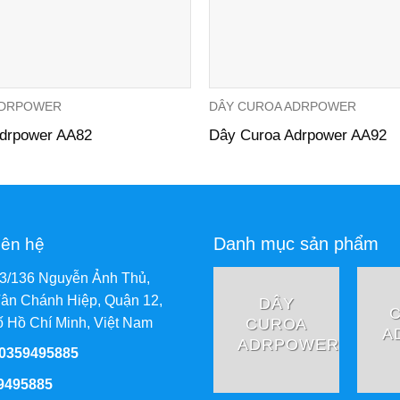
ADRPOWER
DÂY CUROA ADRPOWER
drpower AA82
Dây Curoa Adrpower AA92
Danh mục sản phẩm
iên hệ
73/136 Nguyễn Ảnh Thủ,
ân Chánh Hiệp, Quận 12,
DÂY
CUROA
 Hồ Chí Minh, Việt Nam
A
ADRPOWER
 0359495885
9495885