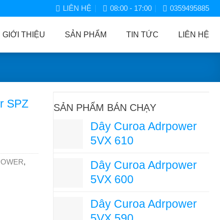
LIÊN HỆ
08:00 - 17:00
0359495885
GIỚI THIỆU
SẢN PHẨM
TIN TỨC
LIÊN HỆ
r SPZ
SẢN PHẨM BÁN CHẠY
Dây Curoa Adrpower
5VX 610
POWER
,
Dây Curoa Adrpower
5VX 600
Dây Curoa Adrpower
5VX 590