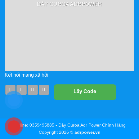
DÂY CUROA ADRPOWER
Kết nối mạng xã hội
Lấy Code
Hotline: 0359495885 - Dây Curoa Adr Power Chính Hãng
Copyright 2026 ©
adrpower.vn