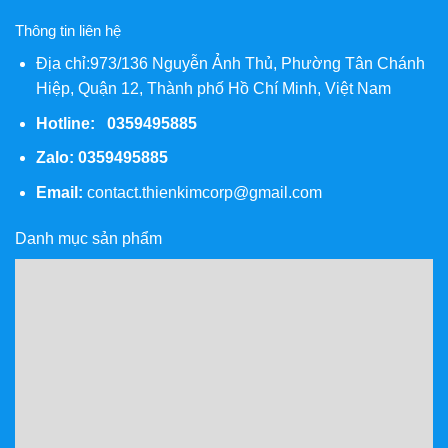
Thông tin liên hệ
Địa chỉ:973/136 Nguyễn Ảnh Thủ, Phường Tân Chánh
Hiệp, Quận 12, Thành phố Hồ Chí Minh, Việt Nam
Hotline: 0359495885
Zalo:
0359495885
Email:
contact.thienkimcorp@gmail.com
Danh mục sản phẩm