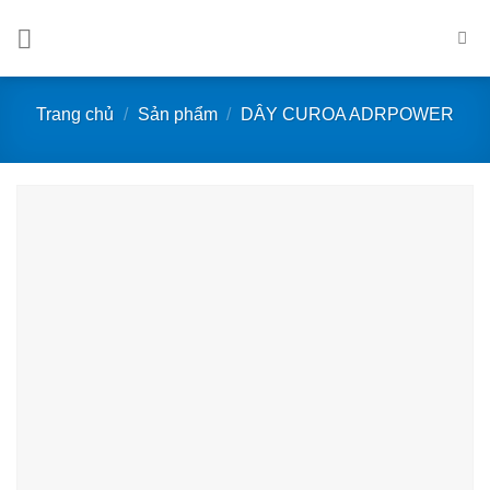
Bỏ
qua
nội
dung
Trang chủ
/
Sản phẩm
/
DÂY CUROA ADRPOWER