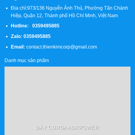
Địa chỉ:973/136 Nguyễn Ảnh Thủ, Phường Tân Chánh
Hiệp, Quận 12, Thành phố Hồ Chí Minh, Việt Nam
Hotline: 0359495885
Zalo:
0359495885
Email:
contact.thienkimcorp@gmail.com
Danh mục sản phẩm
DÂY CUROA ADRPOWER