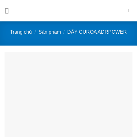
Bỏ
qua
nội
dung
Trang chủ
/
Sản phẩm
/
DÂY CUROA ADRPOWER