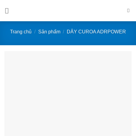
Bỏ
qua
nội
dung
Trang chủ
/
Sản phẩm
/
DÂY CUROA ADRPOWER