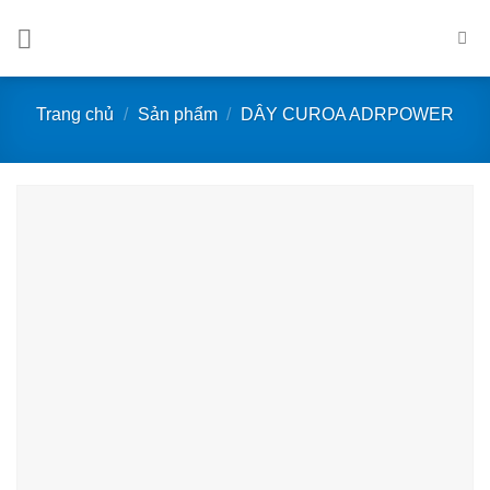
Bỏ
qua
nội
dung
Trang chủ
/
Sản phẩm
/
DÂY CUROA ADRPOWER