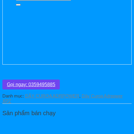
kiếm:
Dây Curoa Adrpower XPZ1632
Gọi ngay: 0359495885
Danh mục:
DÂY CUROA ADRPOWER
,
Dây Curoa Adrpower
XPZ
Sản phẩm bán chạy