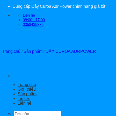
Bỏ
Cung cấp Dây Curoa Adr Power chính hãng giá tốt
qua
Liên hệ
nội
08:00 - 17:00
dung
0359495885
Trang chủ
/
Sản phẩm
/
DÂY CUROA ADRPOWER
Trang chủ
Giới thiệu
Sản phẩm
Tin tức
Liên hệ
Tìm