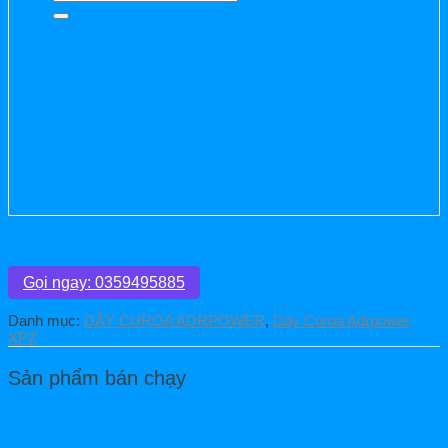
kiếm:
Dây Curoa Adrpower XPZ2360
Gọi ngay: 0359495885
Danh mục:
DÂY CUROA ADRPOWER
,
Dây Curoa Adrpower
XPZ
Sản phẩm bán chạy