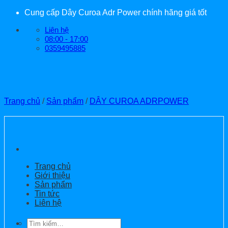
Bỏ
Cung cấp Dây Curoa Adr Power chính hãng giá tốt
qua
Liên hệ
nội
08:00 - 17:00
dung
0359495885
Trang chủ
/
Sản phẩm
/
DÂY CUROA ADRPOWER
Trang chủ
Giới thiệu
Sản phẩm
Tin tức
Liên hệ
Tìm