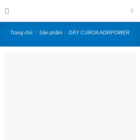
Bỏ
qua
nội
dung
Trang chủ
/
Sản phẩm
/
DÂY CUROA ADRPOWER